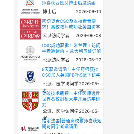
师喜获西班牙博士后邀请函
博士后
2026-06-10
密切契合CSC及本校青骨要
求！高校教师成功赴英国访学
公派访问学者
2026-06-08
CSC成功获批！米兰理工访问
学者邀请函 + 意大利签证详解
公派访问学者
2026-05-27
8天获邀请函！主任药师获批
CSC加入英国FBPhS麾下访学
公派、医学访问学
2026-05-
者
15
突破技术瓶颈！主任医师远赴
世界名校剑桥大学开展访学研
究
公派、医学访问学
2026-05-
者
15
指定法国|普通高校教师喜获短
期访问学者邀请函
双