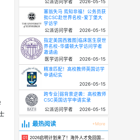
公派访问学者
2026-05-15
塞翁失马 焉知非福！公务员获
批CSC赴世界名校-爱丁堡大
学访学
公派访问学者
2026-05-15
指定美国西雅图|临床医生获世
界名校-华盛顿大学访问学者
邀请函
医学访问学者
2026-05-15
精准匹配！高校教师英国访学
申请纪实
2026-05-15
跨专业|弱背景逆袭：高校教师
CSC英国访学申请实录
学
公派访问学者
2026-05-15
士
最热阅读
+More
2026启明计划来了！海外人才免回国即享最高500万资助