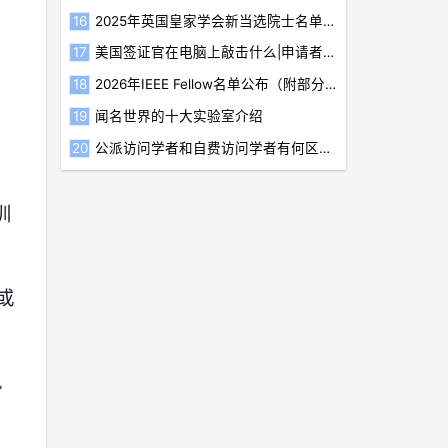
2025年英国皇家学会新当选院士名单揭晓（附部分华人当选者简介）
美国签证官在电脑上敲击什么|申请者应如何应对
2026年IEEE Fellow名单公布（附部分新晋华人学者简介）
闻名世界的十大实验室介绍
公派访问学者和自费访问学者有何区别？
圳
或
执