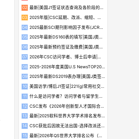
最新|美国J1签证状态查询及各阶段的含义
2025年版|CSC延期、改派、缩短、放弃等最新规定
2025最新SCI期刊影响因子发布(JCR2024)（含Top600榜单）
2025年最新DS160表的填写|美国J类签证教程（三）
2025年最新预约签证及缴费|美国J类签证教程（四）
2026年CSC访问学者、博士后申请|评审标准细则分析及建议
2025-2026年度美国U.S NewsTOP20最佳医院榜单及15个专科排名
2025年最新DS2019表办理|美国J类签证教程（一）
美国访学/博后J1签证|221(g)常用社交媒体补件注意事项
什么是访问学者？访问学者与留学生有什么区别？
CSC发布《2026年创新型人才国际合作培养项目指南》
最新|2025软科世界大学学术排名发布（附Top200榜单）
、
CSC获批后因故无法出国-选择改派还是放弃
最新|2026年QS世界大学排名公布（附前200榜单）