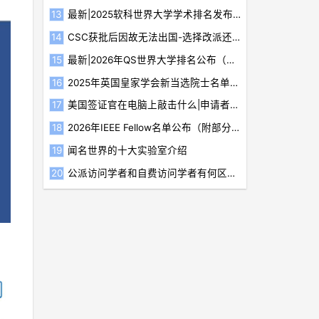
最新|2025软科世界大学学术排名发布（附Top200榜单）
CSC获批后因故无法出国-选择改派还是放弃
最新|2026年QS世界大学排名公布（附前200榜单）
2025年英国皇家学会新当选院士名单揭晓（附部分华人当选者简介）
美国签证官在电脑上敲击什么|申请者应如何应对
2026年IEEE Fellow名单公布（附部分新晋华人学者简介）
闻名世界的十大实验室介绍
公派访问学者和自费访问学者有何区别？