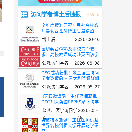
访问学者博士后捷报
+More
全维度精准匹配！民办高校教
为
师喜获西班牙博士后邀请函
博士后
2026-06-10
密切契合CSC及本校青骨要
求！高校教师成功赴英国访学
公派访问学者
2026-06-08
CSC成功获批！米兰理工访问
学者邀请函 + 意大利签证详解
公派访问学者
2026-05-27
8天获邀请函！主任药师获批
CSC加入英国FBPhS麾下访学
公派、医学访问学
2026-05-
者
15
突破技术瓶颈！主任医师远赴
世界名校剑桥大学开展访学研
究