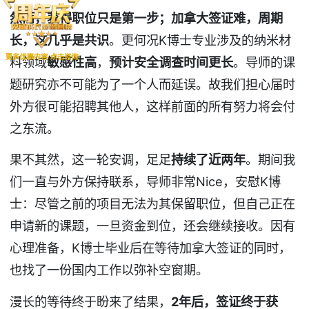
然而，获得职位只是第一步；加拿大签证难，周期
长，这几乎是共识
。更何况K博士专业涉及的纳米材
料领域
敏感性高
，
预计安全调查时间更长
。导师的课
题研究亦不可能为了一个人而延误。故我们担心届时
外方很可能招聘其他人，这样前面的所有努力将会付
之东流。
果不其然，这一轮安调，足足
持续了近两年
。期间我
们一直与外方保持联系，导师非常Nice，安慰K博
士：尽管之前的项目无法为其保留职位，但自己正在
申请新的课题，一旦资金到位，还会继续接收。因有
心理准备，K博士毕业后在等待加拿大签证的同时，
也找了一份国内工作以弥补空窗期。
漫长的等待终于盼来了结果，
2
年后，签证终于获