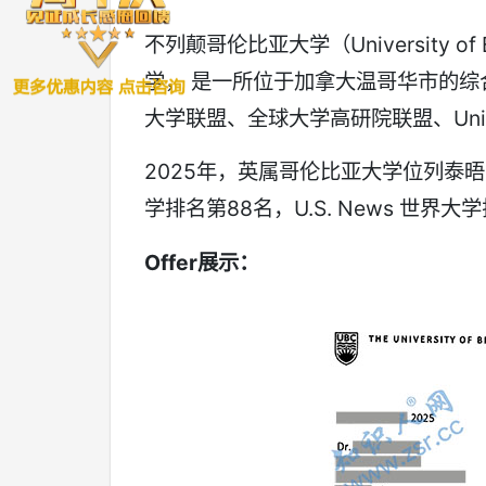
不列颠哥伦比亚大学（University of
学， 是一所位于加拿大温哥华市的综
大学联盟、全球大学高研院联盟、Unive
2025年，英属哥伦比亚大学位列泰晤
学排名第88名，U.S. News 世
Offer
展示：