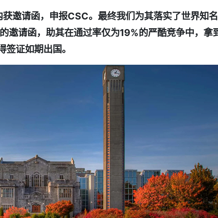
内获邀请函，申报CSC
。最终我们为其落实了世界知名
的邀请函，助其在通过率仅为19%
的严酷竞争中，拿
得签证如期出国。