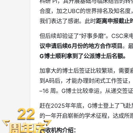
科研 PI，其开展基础与临床结合的
合度，加之UBC的世界排名及知名度
我们表达了感谢。此时
距离申报截止
但后续却验证了“好事多磨”。CSC
议申请后续
6
月份的地方合作项目
。
G
博士顺利拿到了公派博士后名额。
加拿大的博士后签证比较繁琐，需要雇
到A码后，才能办理封闭式工作签证，
–16 周。G博士比较幸运，从递交签
赶在2025年年底，G博士登上了飞
的一年开启崭新的学术征程，达成所
接收机构介绍：