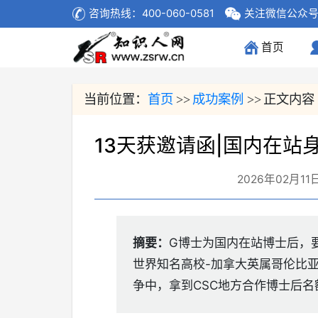
咨询热线：400-060-0581
关注微信公众
首页
(current)
当前位置：
首页
成功案例
正文内容
>>
>>
13天获邀请函|国内在站
2026年02月11
摘要：
G博士为国内在站博士后，要
世界知名高校-加拿大英属哥伦比亚
争中，拿到CSC地方合作博士后