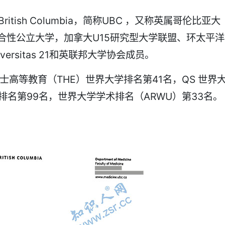
 British Columbia，简称UBC ，又称英属哥伦比亚大
合性公立大学，加拿大U15研究型大学联盟、环太平洋
rsitas 21和英联邦大学协会成员。
士高等教育（THE）世界大学排名第41名，QS 世界
界大学排名第99名，世界大学学术排名（ARWU）第33名。