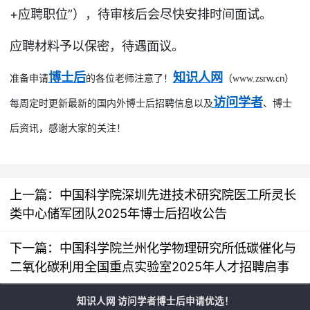
+应聘职位”），待审核后会尽快安排时间面试。
应聘材料予以保密，待遇面议。
博士后
知识人网
准备
申请
的各位
老师
注意了！
（
www.zsr
）
w.cn
访问学者
每周定时更新最新的国内外
博士后
招聘
信息
以及
、博士
后
资讯
，感谢
大家的关注
！
上一篇：
中国科学院深圳先进技术研究院医工所灵长
类中心储军团队2025年博士后招收公告
下一篇：
中国科学院兰州化学物理研究所低碳催化与
二氧化碳利用全国重点实验室2025年人才招聘启事
知识人网 访问学者博士后申请优选！