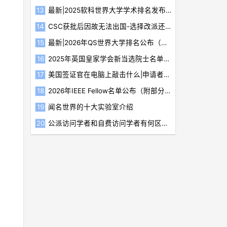
最新|2025软科世界大学学术排名发布（附Top200榜单）
CSC获批后因故无法出国-选择改派还是放弃
最新|2026年QS世界大学排名公布（附前200榜单）
2025年英国皇家学会新当选院士名单揭晓（附部分华人当选者简介）
美国签证官在电脑上敲击什么|申请者应如何应对
2026年IEEE Fellow名单公布（附部分新晋华人学者简介）
闻名世界的十大实验室介绍
公派访问学者和自费访问学者有何区别？