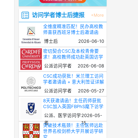
访问学者博士后捷报
+More
全维度精准匹配！民办高校教
师喜获西班牙博士后邀请函
博士后
2026-06-10
密切契合CSC及本校青骨要
求！高校教师成功赴英国访学
公派访问学者
2026-06-08
CSC成功获批！米兰理工访问
学者邀请函 + 意大利签证详解
公派访问学者
2026-05-27
8天获邀请函！主任药师获批
CSC加入英国FBPhS麾下访学
公派、医学访问学
2026-05-
者
15
突破技术瓶颈！主任医师远赴
世界名校剑桥大学开展访学研
究