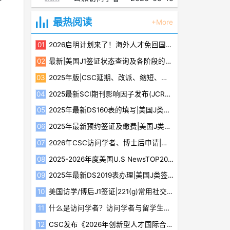
最热阅读
+More
2026启明计划来了！海外人才免回国即享最高500万资助
最新|美国J1签证状态查询及各阶段的含义
2025年版|CSC延期、改派、缩短、放弃等最新规定
2025最新SCI期刊影响因子发布(JCR2024)（含Top600榜单）
2025年最新DS160表的填写|美国J类签证教程（三）
2025年最新预约签证及缴费|美国J类签证教程（四）
2026年CSC访问学者、博士后申请|评审标准细则分析及建议
2025-2026年度美国U.S NewsTOP20最佳医院榜单及15个专科排名
2025年最新DS2019表办理|美国J类签证教程（一）
美国访学/博后J1签证|221(g)常用社交媒体补件注意事项
什么是访问学者？访问学者与留学生有什么区别？
CSC发布《2026年创新型人才国际合作培养项目指南》