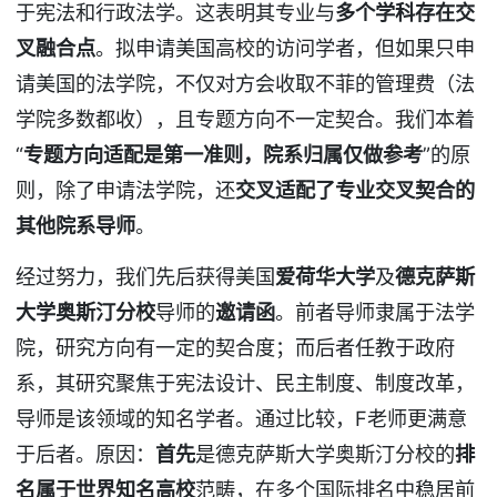
于宪法和行政法学。这表明其专业与
多个学科存在交
叉融合点
。拟申请美国高校的访问学者，但如果只申
请美国的法学院，不仅对方会收取不菲的管理费（法
学院多数都收），且专题方向不一定契合。我们本着
“
专题方向适配是第一准则，院系归属仅做参考
”的原
则，除了申请法学院，还
交叉适配了专业交叉契合的
其他院系导师
。
经过努力，我们先后获得美国
爱荷华大学
及
德克萨斯
大学奥斯汀分校
导师的
邀请函
。前者导师隶属于法学
院，研究方向有一定的契合度；而后者任教于政府
系，其研究聚焦于宪法设计、民主制度、制度改革，
导师是该领域的知名学者。通过比较，F老师更满意
于后者。原因：
首先
是德克萨斯大学奥斯汀分校的
排
名属于世界知名高校
范畴，在多个国际排名中稳居前