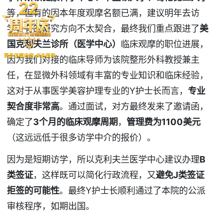
等，但有的因本年度观摩名额已满，建议明年去访
学；有的研究方向不太契合，最终我们重点跟进了
美
国克利夫兰诊所（医学中心）
临床观摩的职位进展，
因为我们对接的临床导师为该院整形外科教授兼主
任，在显微外科领域有丰富的专业知识和临床经验，
这对于从事医学美容护理专业的Y护士长而言，
专业
契合度非常高
。通过面试，对方最终发来了邀请函，
确定了
3
个月的临床观摩周期
，
管理费为
1100
美元
（这远远低于很多访学中介的报价）。
因为是短期访学，所以克利夫兰医学中心建议办理
B
类签证
，这样既可以简化行政流程，又
避免
J
类签证
拒签的可能性
。最终Y护士长顺利通过了本院的公派
审核程序，如期出国。