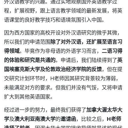
外汉语教学的兴趣。通过实地观察国外英语教学过
程，扩展视野，跟上语言教学领域的最新发展，将英
语课堂的良好教学技巧和语境氛围引入中国。
因为西方国家的高校开设对外汉语研究的微乎其微，
所以我们的申请范围
除了对外汉语，还扩展至语言习
得领域
。毕竟作为非母语的外语学习而言，
二语习得
的体验和研究是共通的
。申请后，我们陆续得到了
英
国埃塞克斯大学及伦敦政治经济学院的反馈
，但在提
交研究计划环节时，H老师因其研究背景较为薄弱，
未能满足对方的要求。但我们并没有气馁，又将申请
扩大到其他英语国家。
经过进一步的努力，最终我们获得了
加拿大渥太华大
学
及
澳大利亚南澳大学
的
邀请函
，比较之后，
H
老师
选择了前者
。因渥太华大学的接收导师就是该校现代