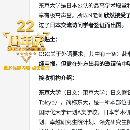
东京大学是日本公认的最高学术殿堂
享有极高声誉。所以N老师
欣然接受
过了日本交流访问学者签证而出国。
小贴士：
CSC关于外语要求，其中有一条：
赴
绩申报，但需在外方出具的邀请信中
接收机构介绍：
东京大学
（日文：東京大学；日文假名：と
Tokyo），简称东大，是一所本部
国际化大学计划A类学校，日本学术
划、卓越研究生院计划、领先研究生