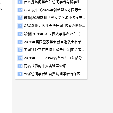
盟
什么是访问学者？访问学者与留学生有什么区别？
学
CSC发布《2026年创新型人才国际合作培养项目指南》
最新|2025软科世界大学学术排名发布（附Top200榜单）
CSC获批后因故无法出国-选择改派还是放弃
最新|2026年QS世界大学排名公布（附前200榜单）
2025年英国皇家学会新当选院士名单揭晓（附部分华人当选者简介）
美国签证官在电脑上敲击什么|申请者应如何应对
2026年IEEE Fellow名单公布（附部分新晋华人学者简介）
闻名世界的十大实验室介绍
公派访问学者和自费访问学者有何区别？