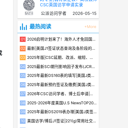
CSC英国访学申请实录
公派访问学者
2026-05-15
最热阅读
+More
2026启明计划来了！海外人才免回国即享最高500万资助
最新|美国J1签证状态查询及各阶段的含义
成
2025年版|CSC延期、改派、缩短、放弃等最新规定
2025最新SCI期刊影响因子发布(JCR2024)（含Top600榜单）
2025年最新DS160表的填写|美国J类签证教程（三）
2025年最新预约签证及缴费|美国J类签证教程（四）
2026年CSC访问学者、博士后申请|评审标准细则分析及建议
2025-2026年度美国U.S NewsTOP20最佳医院榜单及15个专科排名
2025年最新DS2019表办理|美国J类签证教程（一）
、
美国访学/博后J1签证|221(g)常用社交媒体补件注意事项