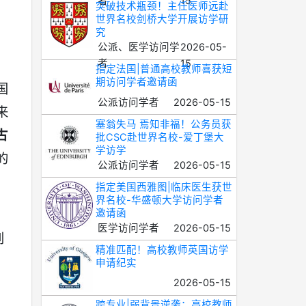
者
15
突破技术瓶颈！主任医师远赴
世界名校剑桥大学开展访学研
究
公派、医学访问学
2026-05-
者
15
指定法国|普通高校教师喜获短
期访问学者邀请函
国
公派访问学者
2026-05-15
来
塞翁失马 焉知非福！公务员获
古
批CSC赴世界名校-爱丁堡大
学访学
的
公派访问学者
2026-05-15
指定美国西雅图|临床医生获世
界名校-华盛顿大学访问学者
邀请函
医学访问学者
2026-05-15
到
精准匹配！高校教师英国访学
申请纪实
2026-05-15
跨专业|弱背景逆袭：高校教师