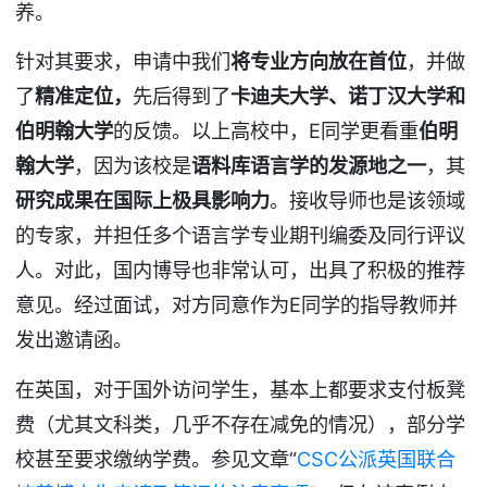
养。
针对其要求，申请中我们
将专业方向放在首位
，并做
了
精准定位，
先后得到了
卡迪夫大学、诺丁汉大学和
伯明翰大学
的反馈。以上高校中，E同学更看重
伯明
翰大学
，因为该校是
语料库语言学的发源地之一
，其
研究成果在国际上极具影响力
。接收导师也是该领域
的专家，并担任多个语言学专业期刊编委及同行评议
人。对此，国内博导也非常认可，出具了积极的推荐
意见。经过面试，对方同意作为E同学的指导教师并
发出邀请函。
在英国，对于国外访问学生，基本上都要求支付板凳
费（尤其文科类，几乎不存在减免的情况），部分学
校甚至要求缴纳学费。参见文章“
CSC公派英国联合